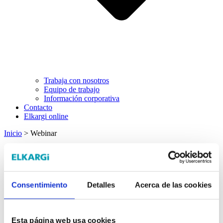
Trabaja con nosotros
Equipo de trabajo
Información corporativa
Contacto
Elkargi online
Inicio
>
Webinar
Webinar
Elkargi organiza jornadas y encuentros dirigidos a empresas y
profesionales, centrados en financiación, avales y gestión financiera.
Consentimiento
Detalles
Acerca de las cookies
Estas citas ofrecen conocimiento especializado y análisis económico
de valor para el tejido empresarial.
Esta página web usa cookies