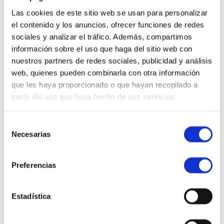
Próximos eventos
Las cookies de este sitio web se usan para personalizar
el contenido y los anuncios, ofrecer funciones de redes
No se han encontrado contenidos
sociales y analizar el tráfico. Además, compartimos
información sobre el uso que haga del sitio web con
Eventos pasados
nuestros partners de redes sociales, publicidad y análisis
web, quienes pueden combinarla con otra información
que les haya proporcionado o que hayan recopilado a
partir del uso que haya hecho de sus servicios.
Selección
Necesarias
de
consentimiento
Preferencias
Estadística