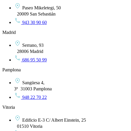
Paseo Mikeletegi, 50
20009 San Sebastián
943 30 90 60
Madrid
Serrano, 93
28006 Madrid
686 95 50 99
Pamplona
Sangüesa 4,
3ª 31003 Pamplona
948 22 70 22
Vitoria
Edificio E-3 C/ Albert Einstein, 25
01510 Vitoria