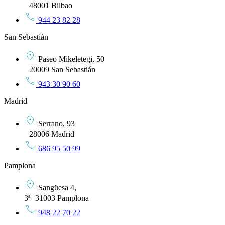
48001 Bilbao
944 23 82 28
San Sebastián
Paseo Mikeletegi, 50
20009 San Sebastián
943 30 90 60
Madrid
Serrano, 93
28006 Madrid
686 95 50 99
Pamplona
Sangüesa 4,
3ª 31003 Pamplona
948 22 70 22