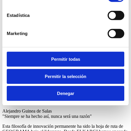
Estadística
Marketing
Trabaja con nosotros
Equipo de trabajo
Información corporativa
Permitir todas
Contacto
Elkargi online
Permitir la selección
Inicio
>
Casos de éxito
>
Geograma
Geograma
Denegar
Pyme
Alejandro Guinea de Salas
"Siempre se ha hecho así, nunca será una razón"
Esta filosofía de innovación permanente ha sido la hoja de ruta de