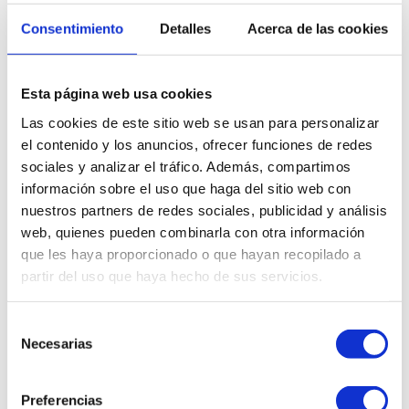
Consentimiento
Detalles
Acerca de las cookies
Eventos
Últimas noticias
Esta página web usa cookies
Casos de éxito
Documentación
Las cookies de este sitio web se usan para personalizar
Nosotros
el contenido y los anuncios, ofrecer funciones de redes
sociales y analizar el tráfico. Además, compartimos
información sobre el uso que haga del sitio web con
nuestros partners de redes sociales, publicidad y análisis
web, quienes pueden combinarla con otra información
que les haya proporcionado o que hayan recopilado a
partir del uso que haya hecho de sus servicios.
Selección
Necesarias
de
consentimiento
Preferencias