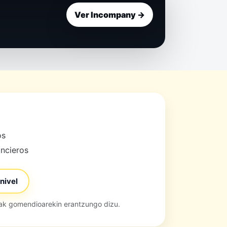
Ver Incompany →
os
ancieros
nivel
eak gomendioarekin erantzungo dizu.