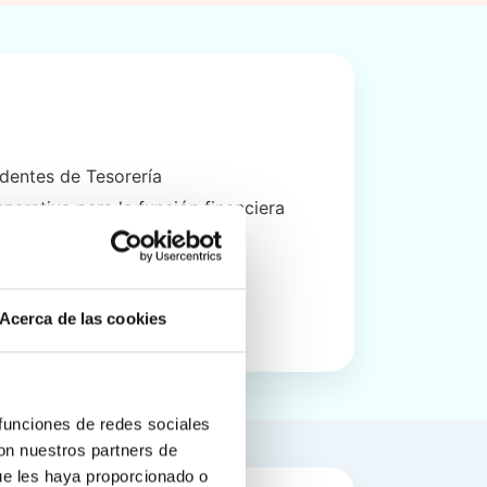
dentes de Tesorería
erativa para la función financiera
nivel
Acerca de las cookies
egokia proposatuko dizugu.
 funciones de redes sociales
con nuestros partners de
ue les haya proporcionado o