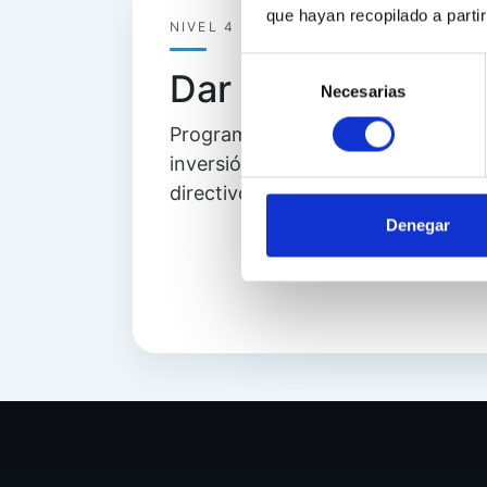
que hayan recopilado a parti
NIVEL 4
Selección
Dar el salto estra
Necesarias
de
consentimiento
Programas superiores para quiene
inversión, crecimiento y estructura
directivo.
Denegar