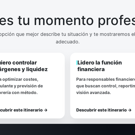
 es tu momento profes
opción que mejor describe tu situación y te mostraremos el
adecuado.
iero controlar
Lidero la función
rgenes y liquidez
financiera
a optimizar costes,
Para responsables financier
culante y previsión de
que buscan control, reporti
orería con método.
visión avanzada.
cubrir este itinerario
→
Descubrir este itinerario
→