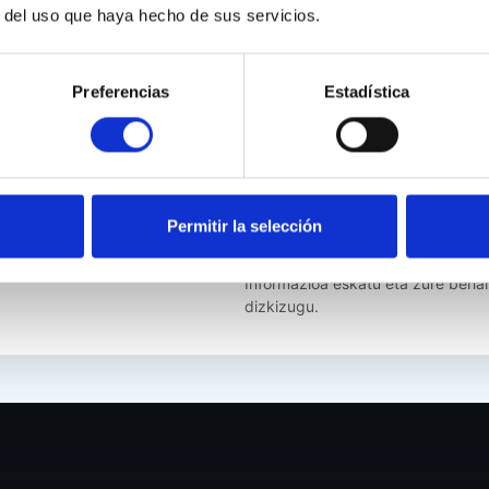
r del uso que haya hecho de sus servicios.
Programas recomendados
PEDF — Programa Experto e
tégico
Preferencias
Estadística
Deusto Business School)
s toman decisiones de
Programa ejecutivo en Stra
 financiera a nivel
School)
Permitir la selección
Quiero información de este 
Informazioa eskatu eta zure beha
dizkizugu.