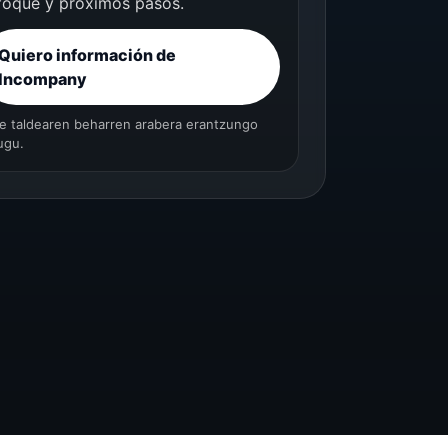
foque y próximos pasos.
Quiero información de
Incompany
e taldearen beharren arabera erantzungo
ugu.