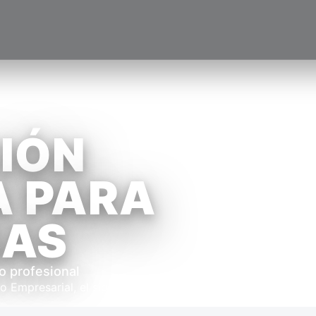
IÓN
A PARA
SAS
 profesional
Empresarial, el siguiente paso es fortalecer tu criterio fin