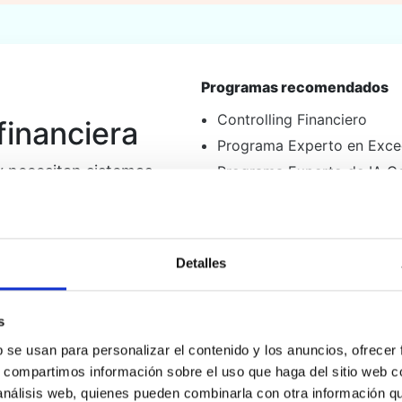
Programas recomendados
Controlling Financiero
 financiera
Programa Experto en Exce
y necesitan sistemas,
Programa Experto de IA Gen
a de decisiones.
Quiero información de este 
Detalles
Zure profilaren arabera, ibilbide 
s
b se usan para personalizar el contenido y los anuncios, ofrecer
s, compartimos información sobre el uso que haga del sitio web 
 análisis web, quienes pueden combinarla con otra información q