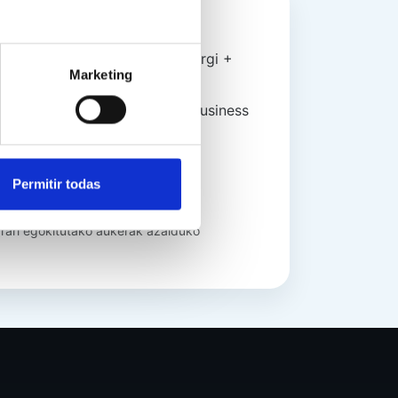
n Dirección Financiera (Elkargi +
Marketing
tegic Corporate Finance (IE Business
Permitir todas
nivel
rrari egokitutako aukerak azalduko