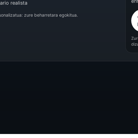
en
ario realista
sonalizatua: zure beharretara egokitua.
Zur
diz