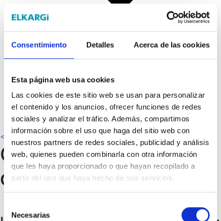
Consentimiento
Detalles
Acerca de las cookies
Trabaja con nosotros
Esta página web usa cookies
Equipo de trabajo
Información corporativa
Las cookies de este sitio web se usan para personalizar
Contacto
el contenido y los anuncios, ofrecer funciones de redes
Elkargi online
sociales y analizar el tráfico. Además, compartimos
información sobre el uso que haga del sitio web con
<< VER CURSOS
nuestros partners de redes sociales, publicidad y análisis
Compliance y Due
web, quienes pueden combinarla con otra información
que les haya proporcionado o que hayan recopilado a
diligence para PYMES
partir del uso que haya hecho de sus servicios.
Presencial | Streaming Donostia - San Sebastián
Selección
Necesarias
de