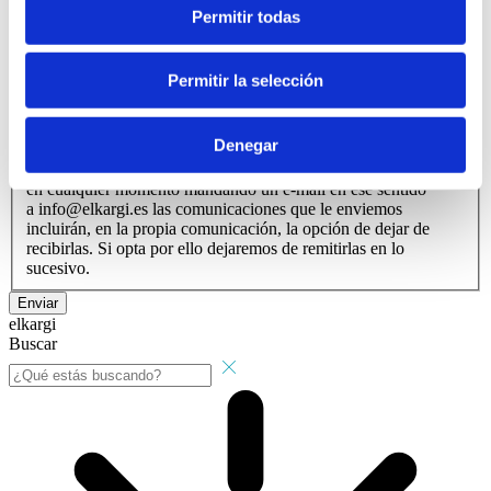
Doy mi consentimiento para que esta web almacene la
Permitir todas
información que envío para que puedan responder a mi
petición.
Permitir la selección
Información
Autorizo el envío de comunicaciones electrónicas de las
actividades, y servicios de ELKARGI SGR, ELKARGI
Denegar
CONSULTORES SLU (filial de la anterior) y METIX
GESTION DE RIESGOS SL. Puede revocar la autorización
en cualquier momento mandando un e-mail en ese sentido
a info@elkargi.es las comunicaciones que le enviemos
incluirán, en la propia comunicación, la opción de dejar de
recibirlas. Si opta por ello dejaremos de remitirlas en lo
sucesivo.
Enviar
elkargi
Buscar