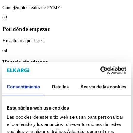
Con ejemplos reales de PYME.
03
Por dónde empezar
Hoja de ruta por fases.
04
Hacerlo sin riesgos
Datos, RGPD y Reglamento de IA.
05
Consentimiento
Detalles
Acerca de las cookies
Los 5 errores a evitar
Y cómo no caer en ellos.
Esta página web usa cookies
06
Las cookies de este sitio web se usan para personalizar
el contenido y los anuncios, ofrecer funciones de redes
¿Está tu equipo listo?
sociales y analizar el tráfico. Además, compartimos