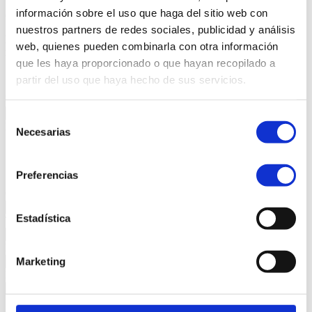
información sobre el uso que haga del sitio web con
Checklist de autodiagnóstico.
nuestros partners de redes sociales, publicidad y análisis
Para acceder a la descarga de este documento, por favor,
web, quienes pueden combinarla con otra información
rellena el formulario.
que les haya proporcionado o que hayan recopilado a
"
*
" señala los campos obligatorios
partir del uso que haya hecho de sus servicios.
URL
Selección
Este campo es un campo de validación y debe quedar sin cambios.
Necesarias
de
Nombre y apellidos
*
consentimiento
Nombre
Apellidos
Preferencias
Correo electrónico
*
Estadística
Teléfono
*
Empresa
Marketing
Provincia
*
RGPD
*