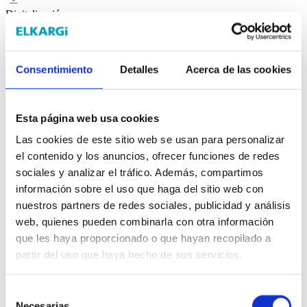
Digitalización
Otras ayudas y subvenciones
Consentimiento
Detalles
Acerca de las cookies
I+D+i e innovación
Esta página web usa cookies
Maximizamos tus oportunidades de éxito
Las cookies de este sitio web se usan para personalizar
en la obtención de ayudas
el contenido y los anuncios, ofrecer funciones de redes
sociales y analizar el tráfico. Además, compartimos
Nuestro equipo especializado ofrece una
consultoría
personalizada
para identificar y gestionar las subvenciones más
información sobre el uso que haga del sitio web con
adecuadas para tu empresa, tanto a nivel autonómico como estatal. A
nuestros partners de redes sociales, publicidad y análisis
través de un análisis detallado, elaboramos un
mapa de ayudas a
web, quienes pueden combinarla con otra información
medida
, optimizando las oportunidades de financiación en
inversión.
que les haya proporcionado o que hayan recopilado a
partir del uso que haya hecho de sus servicios.
Nos encargamos de la
gestión integral de las subvenciones
, desde
la preparación y tramitación administrativa y técnica hasta el
seguimiento completo del proceso, garantizando el cumplimiento de
Selección
todos los requisitos hasta la justificación final y el cobro de la ayuda.
Necesarias