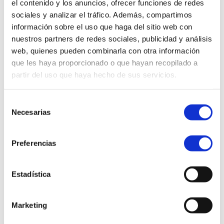
el contenido y los anuncios, ofrecer funciones de redes
Pymes
Gran Empresa
sociales y analizar el tráfico. Además, compartimos
Actualidad
información sobre el uso que haga del sitio web con
nuestros partners de redes sociales, publicidad y análisis
web, quienes pueden combinarla con otra información
que les haya proporcionado o que hayan recopilado a
partir del uso que haya hecho de sus servicios.
Selección
Necesarias
de
consentimiento
Preferencias
Estadística
Marketing