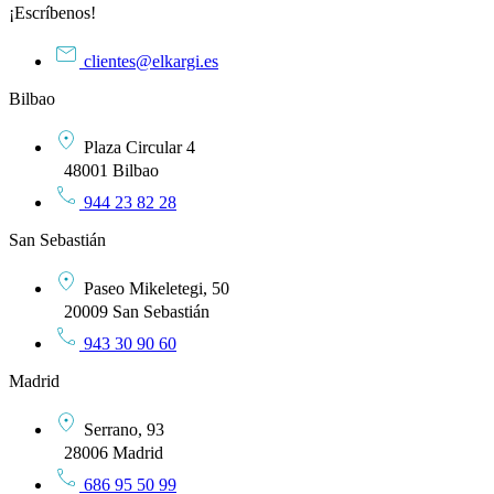
¡Escríbenos!
clientes@elkargi.es
Bilbao
Plaza Circular 4
48001 Bilbao
944 23 82 28
San Sebastián
Paseo Mikeletegi, 50
20009 San Sebastián
943 30 90 60
Madrid
Serrano, 93
28006 Madrid
686 95 50 99