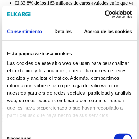
El 33,8% de los 163 millones de euros avalados en lo que va
de año se destinaron en proyectos empresariales y el 38,3% en
circulante.
La financiación formalizada por Elkargi en este primer
cuatrimestre de 2026 (163 millones de euros) está en línea con
el ritmo del ejercicio anterior.
Consentimiento
Detalles
Acerca de las cookies
Elkargi crece a través de su
Escuela de Finanzas
, que ofrece
programas formativos en IA aplicada a la función financiera,
controlling para pymes y formación específica para consejeros
orientada a la mejora de la gobernanza.
Esta página web usa cookies
Las cookies de este sitio web se usan para personalizar
El 33,8% de los 163 millones de euros de financiación que Elkargi
el contenido y los anuncios, ofrecer funciones de redes
ha formalizado en el primer cuatrimestre de 2026 se ha destinado a
sociales y analizar el tráfico. Además, compartimos
inversión empresarial, lo que significa una reducción de casi 5
información sobre el uso que haga del sitio web con
puntos porcentuales respecto al año 2025.
nuestros partners de redes sociales, publicidad y análisis
Este dato pone en evidencia, la delicada situación económica en la
web, quienes pueden combinarla con otra información
que se encuentran las empresas como consecuencia de un escenario
que les haya proporcionado o que hayan recopilado a
de incertidumbre y de cambio, provocado por la inestable coyuntura
geopolítica que está originando una disminución de la cartera de
partir del uso que haya hecho de sus servicios.
pedidos y una estrechez de los márgenes.
Al margen de la inversión industrial, la actividad de Elkargi del
Selección
primer cuatrimestre de este año sigue la tendencia marcada en el
Necesarias