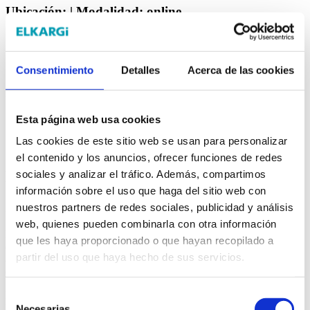
Ubicación:
| Modalidad:
online
Fecha de inicio: 19/08/2026
Días de formación
Horario
19/08/2026
Por determinar
Consentimiento
Detalles
Acerca de las cookies
Big Data y Transformación Digital
*Selecciona la fecha de inicio de la formación.
Esta página web usa cookies
Las cookies de este sitio web se usan para personalizar
Más información
el contenido y los anuncios, ofrecer funciones de redes
Metodología
sociales y analizar el tráfico. Además, compartimos
información sobre el uso que haga del sitio web con
Introducción
nuestros partners de redes sociales, publicidad y análisis
web, quienes pueden combinarla con otra información
En este curso, veremos por qué hemos llegado al Big Data, qué es lo
que les haya proporcionado o que hayan recopilado a
que podemos hacer ahora que no podíamos hacer hace unos pocos
partir del uso que haya hecho de sus servicios.
años, y tomar decisiones si tenemos el poder de manejar los datos
correctos en el momento correcto.
Selección
Hablaremos del Data Management, veremos la relación entre BI y
Big Data, qué es y que no es Big Data. Dónde estamos y dónde
Necesarias