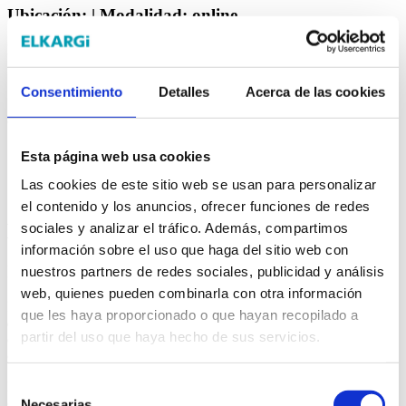
Ubicación:
| Modalidad:
online
Fecha de inicio: 19/08/2026
Días de formación
Horario
19/08/2026
Por determinar
Consentimiento
Detalles
Acerca de las cookies
Curso básico de prevención de riesgos laborales
*Selecciona la fecha de inicio de la formación.
Esta página web usa cookies
Las cookies de este sitio web se usan para personalizar
Más información
el contenido y los anuncios, ofrecer funciones de redes
Metodología
sociales y analizar el tráfico. Además, compartimos
información sobre el uso que haga del sitio web con
Introducción
nuestros partners de redes sociales, publicidad y análisis
web, quienes pueden combinarla con otra información
Este curso forma parte de la
nueva oferta online de Elkargi, en
que les haya proporcionado o que hayan recopilado a
colaboración con AIN
(Asociación de la Industria Navarra), y se
partir del uso que haya hecho de sus servicios.
enmarca en nuestro compromiso por impulsar la formación de
calidad, práctica y orientada a la empresa.
Selección
El presente curso tiene por objeto formar a los trabajadores
españoles para desempeñar las funciones de nivel básico en
Necesarias