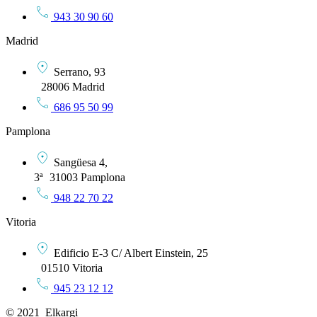
943 30 90 60
Madrid
Serrano, 93
28006 Madrid
686 95 50 99
Pamplona
Sangüesa 4,
3ª 31003 Pamplona
948 22 70 22
Vitoria
Edificio E-3 C/ Albert Einstein, 25
01510 Vitoria
945 23 12 12
© 2021 Elkargi