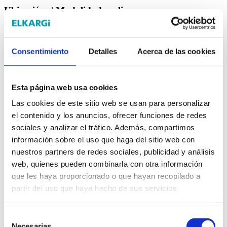
Ubicación:
| Modalidad:
online
Fecha de inicio: 19/08/2026
Días de formación
Horario
Consentimiento
Detalles
Acerca de las cookies
19/08/2026
Por determinar
Gestión avanzada de proyectos con Inteligencia Artificial
Esta página web usa cookies
*Selecciona la fecha de inicio de la formación.
Las cookies de este sitio web se usan para personalizar
Más información
el contenido y los anuncios, ofrecer funciones de redes
sociales y analizar el tráfico. Además, compartimos
Metodología
información sobre el uso que haga del sitio web con
nuestros partners de redes sociales, publicidad y análisis
Introducción
web, quienes pueden combinarla con otra información
¿Te imaginas poder crear planes de proyecto, indicadores y
que les haya proporcionado o que hayan recopilado a
documentación en minutos gracias a la Inteligencia Artificial?
partir del uso que haya hecho de sus servicios.
La IA avanzada está redefiniendo la gestión de proyectos, y este
curso es tu oportunidad de aprender las herramientas más
Selección
innovadoras y prácticas que están marcando la diferencia hoy.
Necesarias