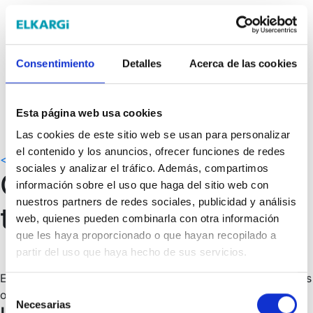
Consentimiento
Detalles
Acerca de las cookies
Trabaja con nosotros
Equipo de trabajo
Información corporativa
Esta página web usa cookies
Contacto
Elkargi online
Las cookies de este sitio web se usan para personalizar
el contenido y los anuncios, ofrecer funciones de redes
<< VER CURSOS
sociales y analizar el tráfico. Además, compartimos
Gestión eficaz del
información sobre el uso que haga del sitio web con
nuestros partners de redes sociales, publicidad y análisis
tiempo
web, quienes pueden combinarla con otra información
que les haya proporcionado o que hayan recopilado a
Online
partir del uso que haya hecho de sus servicios.
El tiempo es oro, por eso, en este curso veremos diversas
Selección
opciones para mejorar la gestión, planteando objetivos.
Necesarias
de