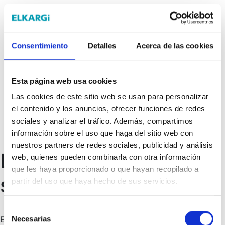
Consentimiento
Detalles
Acerca de las cookies
Trabaja con nosotros
Equipo de trabajo
Información corporativa
Esta página web usa cookies
Contacto
Elkargi online
Las cookies de este sitio web se usan para personalizar
el contenido y los anuncios, ofrecer funciones de redes
18/12/2024
sociales y analizar el tráfico. Además, compartimos
información sobre el uso que haga del sitio web con
Sin categoría
nuestros partners de redes sociales, publicidad y análisis
La logística busca
web, quienes pueden combinarla con otra información
que les haya proporcionado o que hayan recopilado a
salud financiera
partir del uso que haya hecho de sus servicios.
Selección
Necesarias
En el corazón de cualquier empresa, sea del tamaño que
de